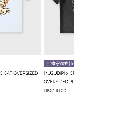
速瀏覽
快速瀏覽
插畫家聯乘 | 6 colors
IC CAT OVERSIZED
MUSUBIPI x CREEPS / MONA LISA
OVERSIZED PRINTED TEE
價格
HK$188.00