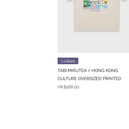
快速瀏覽
5 colors
TABI.MIRUTEA / HONG KONG
CULTURE OVERSIZED PRINTED
價格
HK$188.00