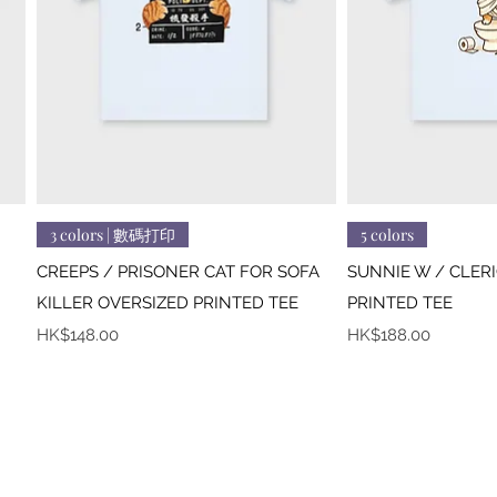
快速瀏覽
快
3 colors | 數碼打印
5 colors
CREEPS / PRISONER CAT FOR SOFA
SUNNIE W / CLER
KILLER OVERSIZED PRINTED TEE
PRINTED TEE
價格
價格
HK$148.00
HK$188.00