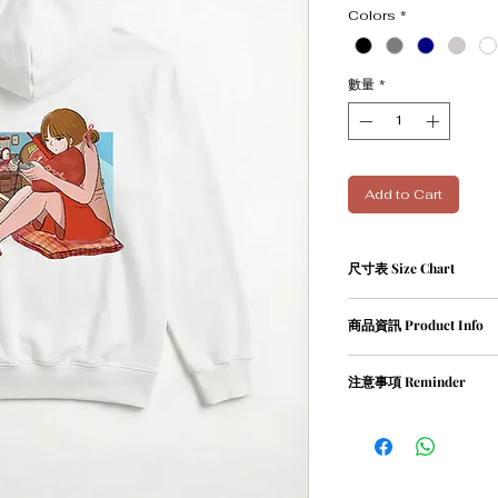
Colors
*
數量
*
Add to Cart
尺寸表 Size Chart
單位cm
商品資訊 Product Info
Size
Leng
① 82％ cotton / 18％ pol
注意事項 Reminder
XS
67
② Weight 420g
① 請勿乾衣, 否則會造
S
69
② 請勿用熱水沖洗衣物
M
71