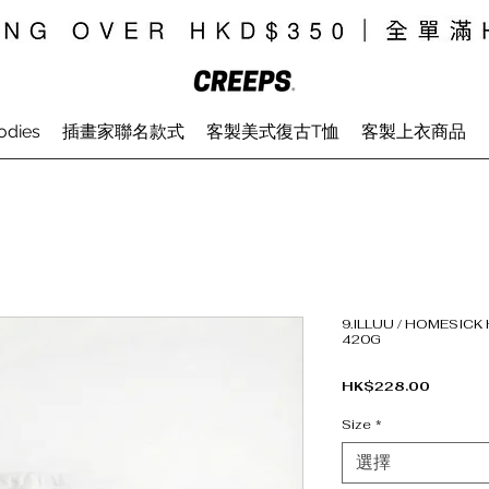
odies
插畫家聯名款式
客製美式復古T恤
客製上衣商品
9.ILLUU / HOMESIC
420G
價格
HK$228.00
Size
*
選擇