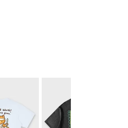
63
59
65
60
67
61