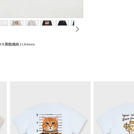
L
73
XL
75
XXL
77
8％聚酯纖維 | Unisex