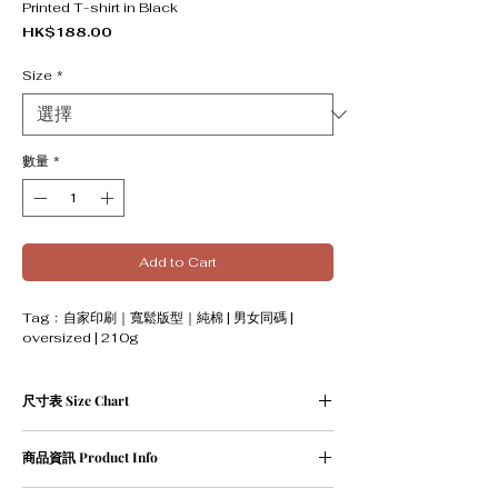
Printed T-shirt in Black
價格
HK$188.00
Size
*
數量
*
Add to Cart
Tag﹕自家印刷｜寬鬆版型｜純棉 | 男女同碼 |
oversized | 210g
尺寸表 Size Chart
尺寸表 (人手量度,約1-2cm誤差屬正常範圍)
商品資訊 Product Info
XS碼﹕衣長 68 cm | 胸寬 55 cm
S碼﹕衣長 71 cm | 胸寬 57 cm
① 100％ cotton / 210g