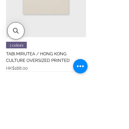
5 colors
TABI.MIRUTEA / HONG KONG
CULTURE OVERSIZED PRINTED
價格
HK$188.00
Sitemap
About us
T-Shirts
Hoodies
Bottoms