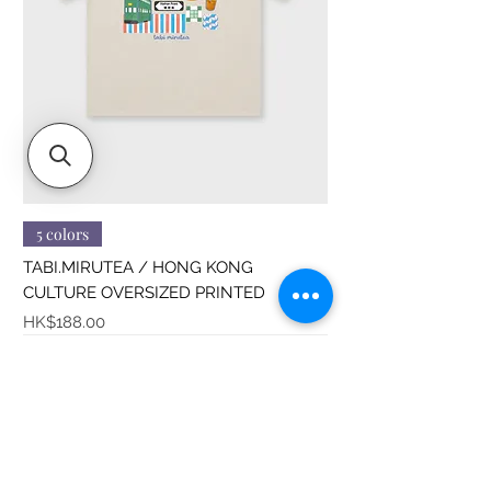
5 colors
TABI.MIRUTEA / HONG KONG
CULTURE OVERSIZED PRINTED
價格
HK$188.00
Sitemap
About us