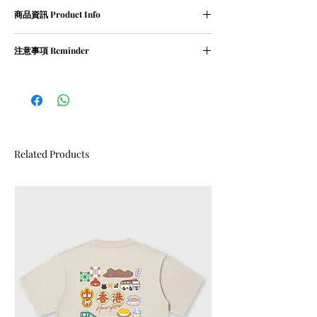
尺寸表 (人手量度,約1-2cm誤差屬正常範圍)
商品資訊 Product Info
XS碼﹕衣長 68 cm | 胸寬 55 cm
S碼﹕衣長 71 cm | 胸寬 57 cm
① 100％ cotton / 210g
M碼﹕衣長 73 cm | 胸寬 59 cm
注意事項 Reminder
② oversized
L碼﹕衣長 76 cm | 胸寬 62 cm
XL碼﹕衣長 78 cm | 胸寬 64 cm
① 請清洗時把衣物翻轉
② 請勿乾衣, 否則會造成尺寸縮細
Related Products