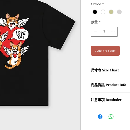
Color
*
數量
*
Add to Cart
尺寸表 Size Chart
XS碼﹕衣長 69 cm | 胸寬 
商品資訊 Product Info
S碼﹕衣長 71 cm | 胸寬 56
M碼﹕衣長 73 cm | 胸寬 5
① 100％ cotton / 300g
L碼﹕衣長 75 cm | 胸寬 60
注意事項 Reminder
② oversized
XL碼﹕衣長 77 cm | 胸寬 6
建議身高 ：
① 請清洗時把衣物翻轉
Size XS : <165cm
② 請勿乾衣, 否則會造
Size S : 170cm
Size M : 175cm
Size L : 180cm