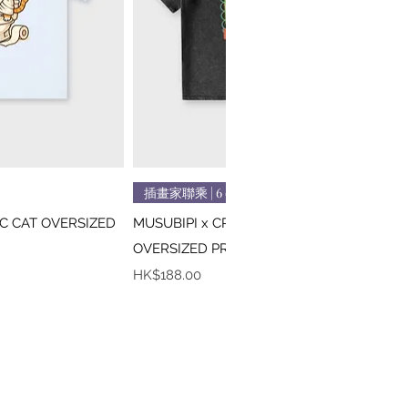
速瀏覽
快速瀏覽
插畫家聯乘 | 6 colors
IC CAT OVERSIZED
MUSUBIPI x CREEPS / MONA LISA
OVERSIZED PRINTED TEE
價格
HK$188.00