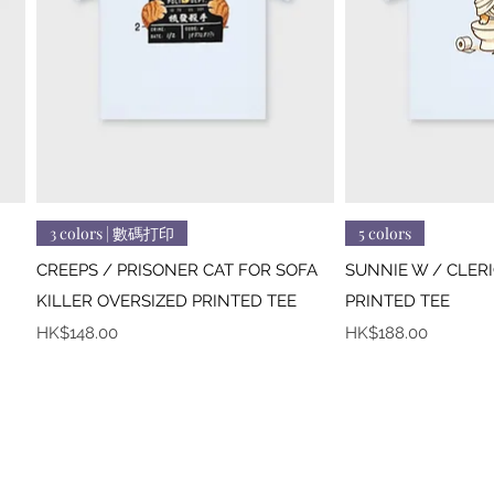
快速瀏覽
快
3 colors | 數碼打印
5 colors
CREEPS / PRISONER CAT FOR SOFA
SUNNIE W / CLER
KILLER OVERSIZED PRINTED TEE
PRINTED TEE
價格
價格
HK$148.00
HK$188.00