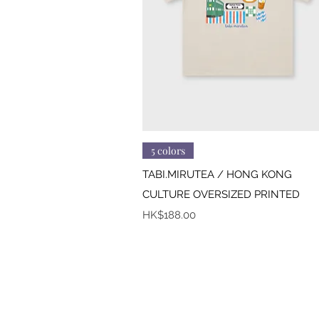
快速瀏覽
5 colors
TABI.MIRUTEA / HONG KONG
CULTURE OVERSIZED PRINTED
價格
HK$188.00