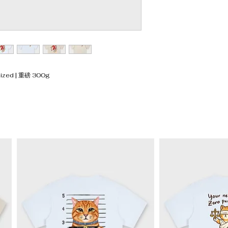
Size XL : 185cm
zed | 重磅 300g