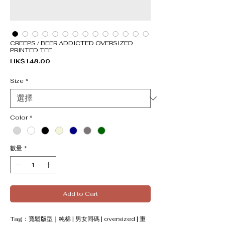
CREEPS / BEER ADDICTED OVERSIZED
PRINTED TEE
價格
HK$148.00
Size
*
Color
*
數量
*
Add to Cart
Tag﹕寬鬆版型｜純棉 | 男女同碼 | oversized | 重