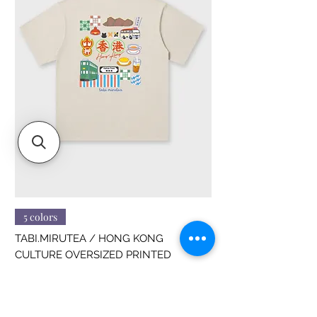
5 colors
TABI.MIRUTEA / HONG KONG
CULTURE OVERSIZED PRINTED
價格
HK$188.00