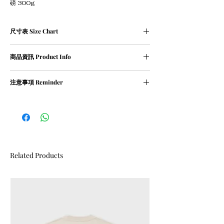
磅 300g
尺寸表 Size Chart
XS碼﹕衣長 69 cm | 胸寬 54 cm | 肩寬 54cm
商品資訊 Product Info
S碼﹕衣長 71 cm | 胸寬 56 cm | 肩寬 55 cm
M碼﹕衣長 73 cm | 胸寬 58 cm | 肩寬 57 cm
① 100％ cotton / 300g
L碼﹕衣長 75 cm | 胸寬 60 cm | 肩寬 58 cm
注意事項 Reminder
② oversized
XL碼﹕衣長 77 cm | 胸寬 62 cm | 肩寬 60 cm
建議身高 ：
① 請清洗時把衣物翻轉
Size XS : <165cm
② 請勿乾衣, 否則會造成尺寸縮細
Size S : 170cm
Size M : 175cm
Size L : 180cm
Size XL : 185cm
Related Products