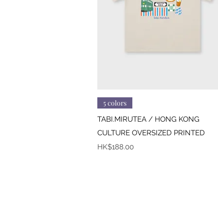
快速瀏覽
5 colors
TABI.MIRUTEA / HONG KONG
CULTURE OVERSIZED PRINTED
價格
HK$188.00