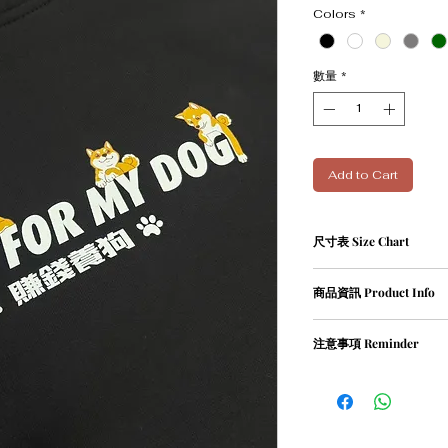
Colors
*
數量
*
Add to Cart
尺寸表 Size Chart
單位cm
商品資訊 Product Info
Size
Leng
① 82％ cotton / 18％ pol
注意事項 Reminder
XS
67
② Weight 420g
① 請勿乾衣, 否則會造
S
69
② 請勿用熱水沖洗衣物
M
71