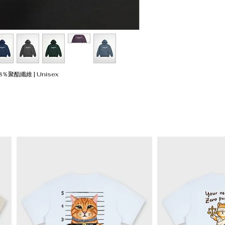
L
73
XL
75
XXL
77
8％聚酯纖維 | Unisex