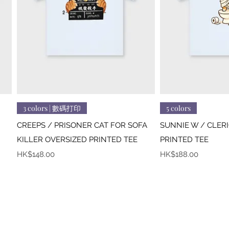
快速瀏覽
快
3 colors | 數碼打印
5 colors
CREEPS / PRISONER CAT FOR SOFA
SUNNIE W / CLER
KILLER OVERSIZED PRINTED TEE
PRINTED TEE
價格
價格
HK$148.00
HK$188.00