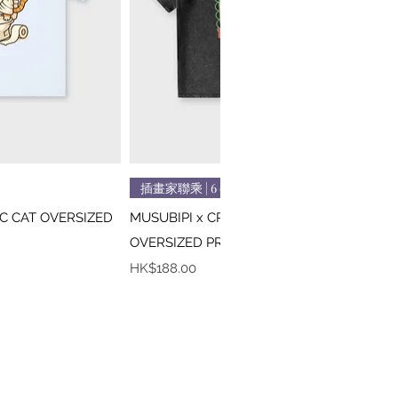
速瀏覽
快速瀏覽
插畫家聯乘 | 6 colors
IC CAT OVERSIZED
MUSUBIPI x CREEPS / MONA LISA
OVERSIZED PRINTED TEE
價格
HK$188.00