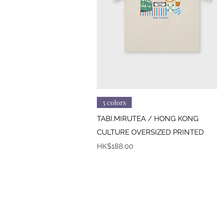
快速瀏覽
5 colors
TABI.MIRUTEA / HONG KONG
CULTURE OVERSIZED PRINTED
價格
HK$188.00