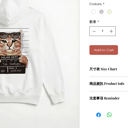
Colors
*
數量
*
Add to Cart
尺寸表 Size Chart
單位cm
商品資訊 Product Info
Size
Leng
① 82％ cotton / 18％ pol
注意事項 Reminder
XS
67
② Weight 420g
① 請勿乾衣, 否則會造
S
69
② 請勿用熱水沖洗衣物
M
71