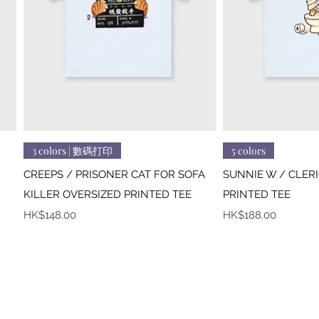
快速瀏覽
快
3 colors | 數碼打印
5 colors
CREEPS / PRISONER CAT FOR SOFA
SUNNIE W / CLER
KILLER OVERSIZED PRINTED TEE
PRINTED TEE
價格
價格
HK$148.00
HK$188.00