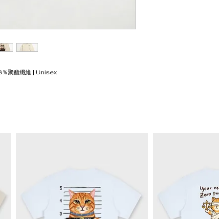
L
73
XL
75
XXL
77
8％聚酯纖維 | Unisex