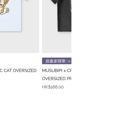
速瀏覽
快速瀏覽
插畫家聯乘 | 6 colors
IC CAT OVERSIZED
MUSUBIPI x CREEPS / MONA LISA
OVERSIZED PRINTED TEE
價格
HK$188.00