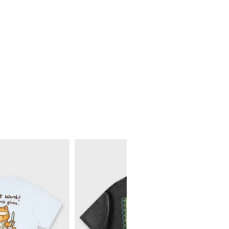
63
59
65
60
67
61