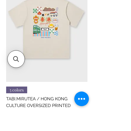
5 colors
TABI.MIRUTEA / HONG KONG
CULTURE OVERSIZED PRINTED
價格
HK$188.00