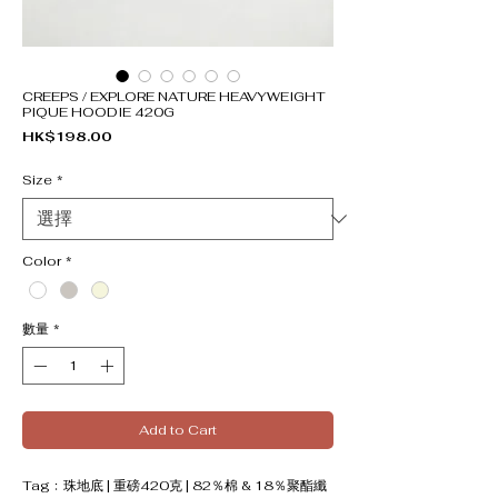
CREEPS / EXPLORE NATURE HEAVYWEIGHT
PIQUE HOODIE 420G
價格
HK$198.00
Size
*
Color
*
數量
*
Add to Cart
Tag﹕珠地底 | 重磅420克 | 82％棉 & 18％聚酯纖