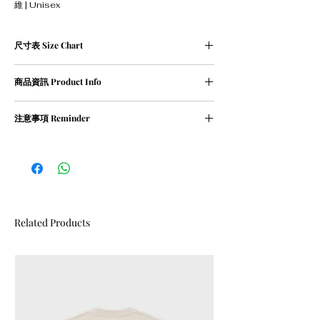
維 | Unisex
尺寸表 Size Chart
單位cm
商品資訊 Product Info
Size
Length 衣
Chest 胸
Sleeve 袖
長
寬
長
① 82％ cotton / 18％ polyester
注意事項 Reminder
② Weight 420g
XS
67
57
56
① 請勿乾衣, 否則會造成尺寸縮細
② 請勿用熱水沖洗衣物
S
69
59
57
M
71
61
58
L
73
63
59
Related Products
XL
75
65
60
XXL
77
67
61