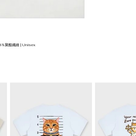
L
73
XL
75
XXL
77
8％聚酯纖維 | Unisex