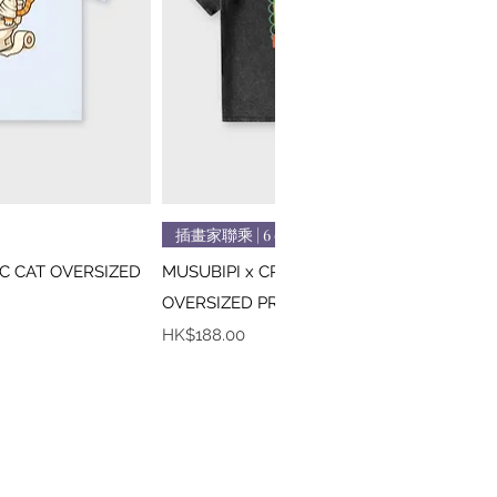
速瀏覽
快速瀏覽
插畫家聯乘 | 6 colors
IC CAT OVERSIZED
MUSUBIPI x CREEPS / MONA LISA
OVERSIZED PRINTED TEE
價格
HK$188.00