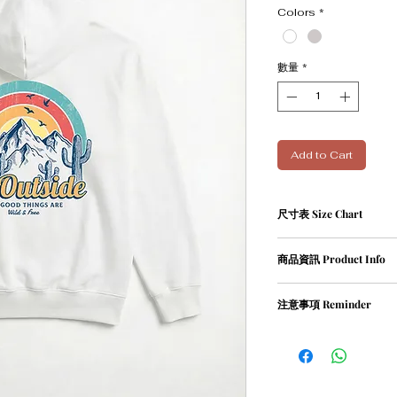
Colors
*
數量
*
Add to Cart
尺寸表 Size Chart
單位cm
商品資訊 Product Info
Size
Leng
① 82％ cotton / 18％ pol
注意事項 Reminder
XS
67
② Weight 420g
① 請勿乾衣, 否則會造
S
69
② 請勿用熱水沖洗衣物
M
71