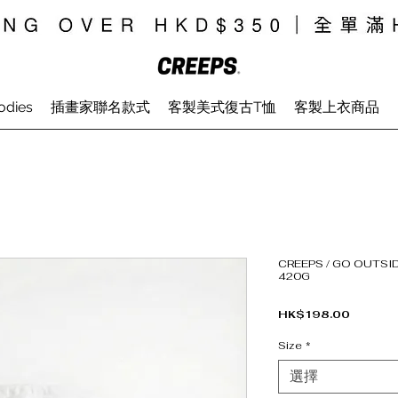
odies
插畫家聯名款式
客製美式復古T恤
客製上衣商品
CREEPS / GO OUTSI
420G
價格
HK$198.00
Size
*
選擇