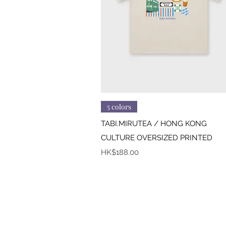
快速瀏覽
5 colors
TABI.MIRUTEA / HONG KONG
CULTURE OVERSIZED PRINTED
價格
HK$188.00