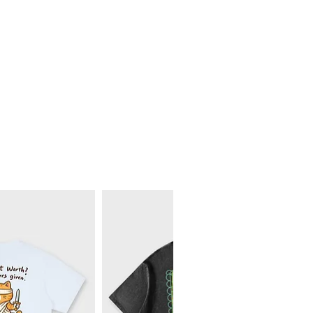
63
59
65
60
67
61