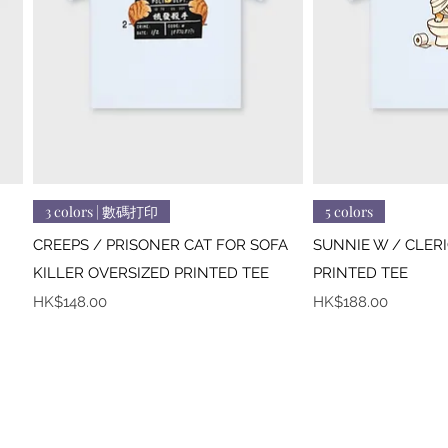
快速瀏覽
快
3 colors | 數碼打印
5 colors
CREEPS / PRISONER CAT FOR SOFA
SUNNIE W / CLER
KILLER OVERSIZED PRINTED TEE
PRINTED TEE
價格
價格
HK$148.00
HK$188.00