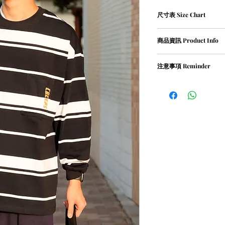
尺寸表 Size Chart
尺寸表 (人手量度,約1-2
商品資訊 Product Info
S碼﹕衣長 72 cm | 胸寬 1
M碼﹕衣長 74 cm | 胸寬 1
① Cotton
L碼﹕衣長 76 cm | 胸寬 1
注意事項 Reminder
② Weight 320g
XL碼﹕衣長 78 cm | 胸寬 
③ Loose-fit Cutting
① 請清洗時把衣物翻轉
④ Single Pocket with Pr
② 請勿乾衣, 否則會造