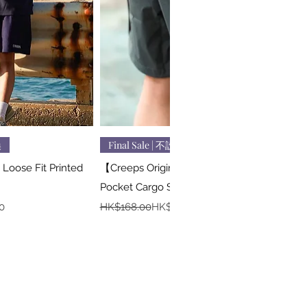
速瀏覽
快速瀏覽
換
Final Sale | 不設退換
Loose Fit Printed
【Creeps Original】 Nylon Lightweight
Pocket Cargo Shorts
一般價格
促銷價格
0
HK$168.00
HK$68.00