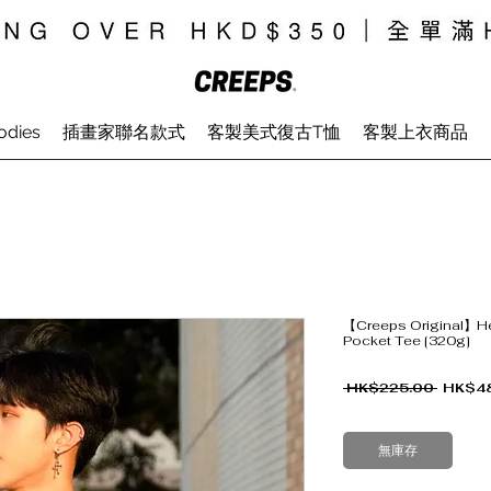
odies
插畫家聯名款式
客製美式復古T恤
客製上衣商品
【Creeps Original】He
Pocket Tee [320g]
一般價格
 HK$225.00 
HK$4
無庫存