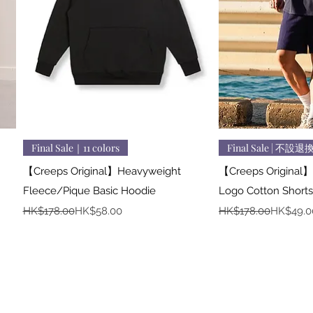
快速瀏覽
快
Final Sale｜11 colors
Final Sale | 不設退
【Creeps Original】Heavyweight
【Creeps Original】 
Fleece/Pique Basic Hoodie
Logo Cotton Shorts
一般價格
促銷價格
一般價格
促銷價格
HK$178.00
HK$58.00
HK$178.00
HK$49.0