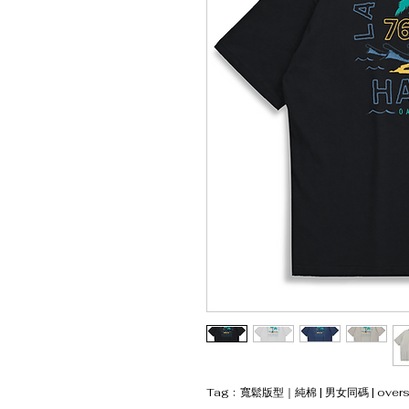
Tag﹕寬鬆版型｜純棉 | 男女同碼 | oversiz