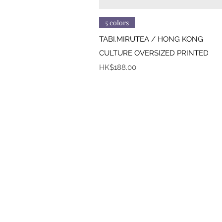
快速瀏覽
5 colors
TABI.MIRUTEA / HONG KONG
CULTURE OVERSIZED PRINTED
價格
HK$188.00