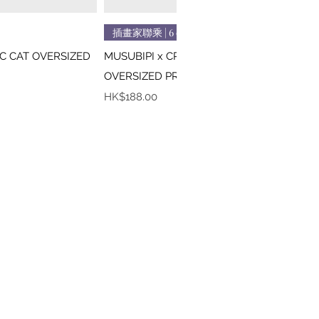
速瀏覽
快速瀏覽
插畫家聯乘 | 6 colors
IC CAT OVERSIZED
MUSUBIPI x CREEPS / MONA LISA
OVERSIZED PRINTED TEE
價格
HK$188.00