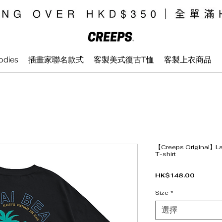
odies
插畫家聯名款式
客製美式復古T恤
客製上衣商品
【Creeps Original】La
T-shirt
價格
HK$148.00
Size
*
選擇