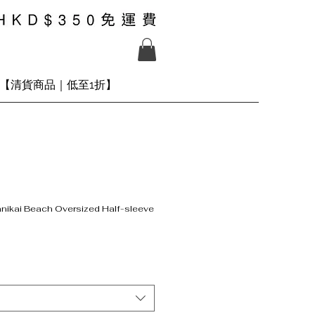
【清貨商品｜低至1折】
nikai Beach Oversized Half-sleeve