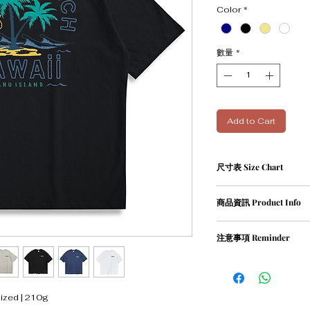
Color
*
數量
*
Add to Cart
尺寸表 Size Chart
尺寸表 (人手量度,約1-2
商品資訊 Product Info
XS碼﹕衣長 68 cm | 胸寬 
S碼﹕衣長 71 cm | 胸寬 5
① 100％ cotton / 210g
M碼﹕衣長 73 cm | 胸寬 
注意事項 Reminder
② oversized
L碼﹕衣長 76 cm | 胸寬 6
XL碼﹕衣長 78 cm | 胸寬 
① 請清洗時把衣物翻轉
② 請勿乾衣, 否則會造
ed | 210g