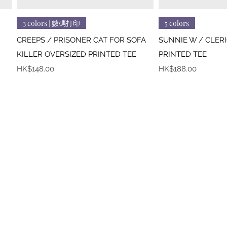
快速瀏覽
快
3 colors | 數碼打印
5 colors
CREEPS / PRISONER CAT FOR SOFA
SUNNIE W / CLER
KILLER OVERSIZED PRINTED TEE
PRINTED TEE
價格
價格
HK$148.00
HK$188.00