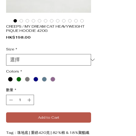
CREEPS / MY DREAM CAT HEAVYWEIGHT
PIQUE HOODIE 420G
價格
HK$198.00
Size
*
Colors
*
數量
*
Add to Cart
Tag﹕珠地底 | 重磅420克 | 82％棉 & 18％聚酯纖