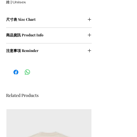
維 | Unisex
尺寸表 Size Chart
單位cm
商品資訊 Product Info
Size
Length 衣
Chest 胸
Sleeve 袖
長
寬
長
① 82％ cotton / 18％ polyester
注意事項 Reminder
② Weight 420g
XS
67
57
56
① 請勿乾衣, 否則會造成尺寸縮細
② 請勿用熱水沖洗衣物
S
69
59
57
M
71
61
58
L
73
63
59
Related Products
XL
75
65
60
XXL
77
67
61