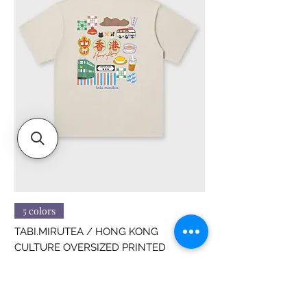
5 colors
TABI.MIRUTEA / HONG KONG
CULTURE OVERSIZED PRINTED
價格
HK$188.00