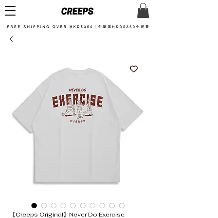
【Creeps Original】Never Do Exercise