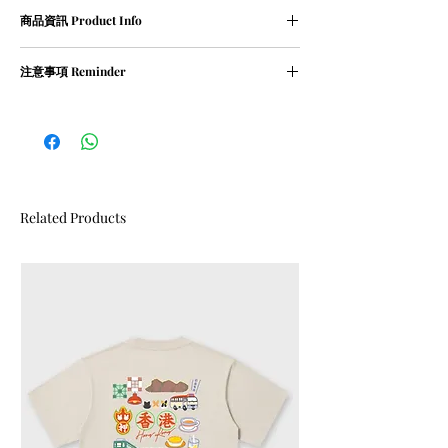
尺寸表 (人手量度,約1-2cm誤差屬正常範圍)
商品資訊 Product Info
XS碼﹕衣長 68 cm | 胸寬 55 cm
S碼﹕衣長 71 cm | 胸寬 57 cm
① 100％ cotton / 210g
M碼﹕衣長 73 cm | 胸寬 59 cm
注意事項 Reminder
② oversized
L碼﹕衣長 76 cm | 胸寬 62 cm
XL碼﹕衣長 78 cm | 胸寬 64 cm
① 請清洗時把衣物翻轉
② 請勿乾衣, 否則會造成尺寸縮細
Related Products