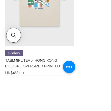
5 colors
TABI.MIRUTEA / HONG KONG
CULTURE OVERSIZED PRINTED
價格
HK$188.00
Sitemap
About us