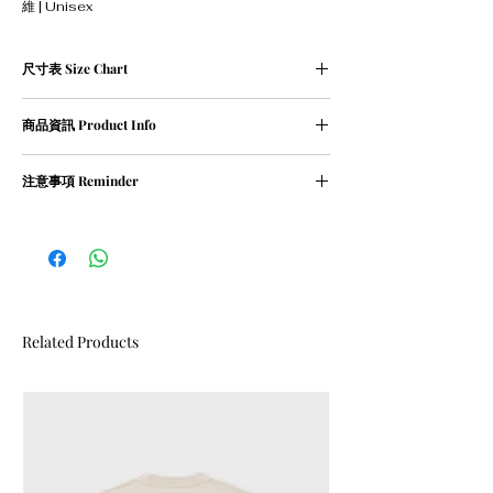
維 | Unisex
尺寸表 Size Chart
單位cm
商品資訊 Product Info
Size
Length 衣
Chest 胸
Sleeve 袖
長
寬
長
① 82％ cotton / 18％ polyester
注意事項 Reminder
② Weight 420g
XS
67
57
56
① 請勿乾衣, 否則會造成尺寸縮細
② 請勿用熱水沖洗衣物
S
69
59
57
M
71
61
58
L
73
63
59
Related Products
XL
75
65
60
XXL
77
67
61