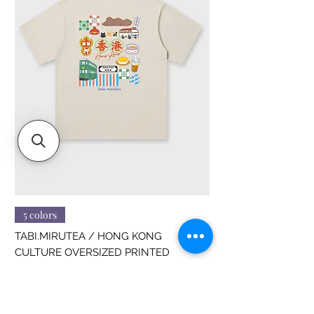
5 colors
TABI.MIRUTEA / HONG KONG
CULTURE OVERSIZED PRINTED
價格
HK$188.00