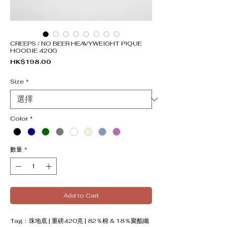
CREEPS / NO BEER HEAVYWEIGHT PIQUE
HOODIE 420G
價格
HK$198.00
Size
*
Color
*
數量
*
Add to Cart
Tag﹕珠地底 | 重磅420克 | 82％棉 & 18％聚酯纖