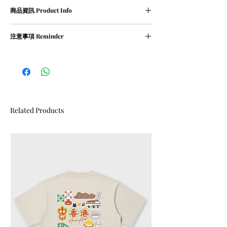
尺寸表 (人手量度,約1-2cm誤差屬正常範圍)
商品資訊 Product Info
S碼﹕衣長 71 cm | 胸寬 114 cm
M碼﹕衣長 73 cm | 胸寬 118 cm
① 100％ cotton / 210g
L碼﹕衣長 76 cm | 胸寬 124 cm
注意事項 Reminder
② oversized
XL碼﹕衣長 78 cm | 胸寬 128 cm
① 請清洗時把衣物翻轉
② 請勿乾衣, 否則會造成尺寸縮細
Related Products