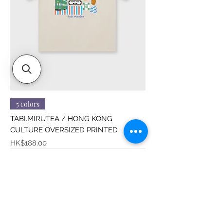
5 colors
TABI.MIRUTEA / HONG KONG
CULTURE OVERSIZED PRINTED
價格
HK$188.00
Sitemap
About us