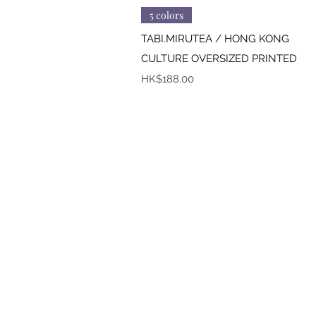
快速瀏覽
5 colors
TABI.MIRUTEA / HONG KONG
CULTURE OVERSIZED PRINTED
價格
HK$188.00