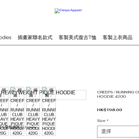
odies
插畫家聯名款式
客製美式復古T恤
客製上衣商品
CREEPS / RUNNING 
HOODIE 420G
價格
HK$198.00
Size
*
8％聚酯纖維 | Unisex
選擇