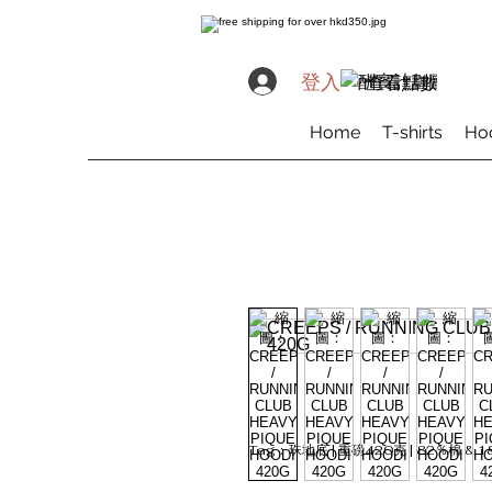
登入
查看點數
Home
T-shirts
Ho
Tag﹕珠地底 | 重磅420克 | 82％棉 & 1