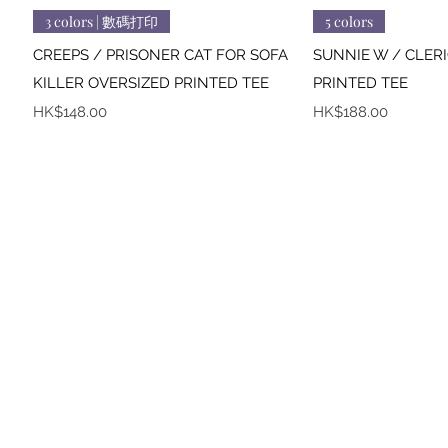
快速瀏覽
快
3 colors | 數碼打印
5 colors
CREEPS / PRISONER CAT FOR SOFA
SUNNIE W / CLER
KILLER OVERSIZED PRINTED TEE
PRINTED TEE
價格
價格
HK$148.00
HK$188.00