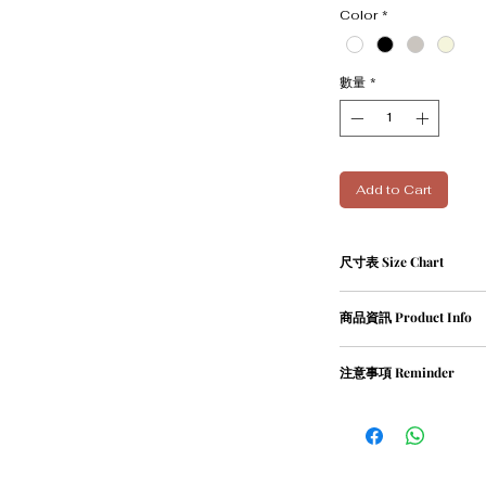
Color
*
數量
*
Add to Cart
尺寸表 Size Chart
單位cm
商品資訊 Product Info
Size
Leng
① 82％ cotton / 18％ pol
注意事項 Reminder
XS
67
② Weight 420g
① 請勿乾衣, 否則會造
S
69
② 請勿用熱水沖洗衣物
M
71