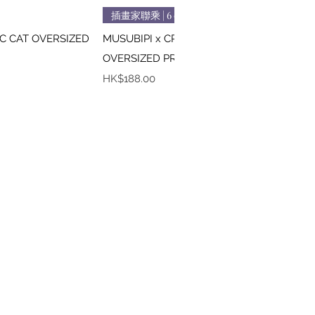
速瀏覽
快速瀏覽
插畫家聯乘 | 6 colors
IC CAT OVERSIZED
MUSUBIPI x CREEPS / MONA LISA
OVERSIZED PRINTED TEE
價格
HK$188.00