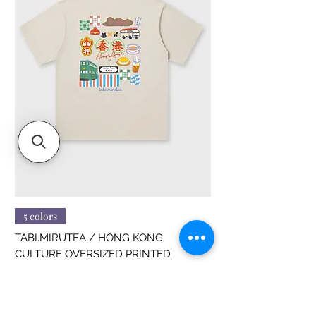
Size M : 175cm
Size L : 180cm
Size XL : 185cm
5 colors
TABI.MIRUTEA / HONG KONG
CULTURE OVERSIZED PRINTED
價格
HK$188.00