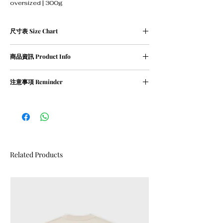
oversized | 300g
尺寸表 Size Chart
單位cm
商品資訊 Product Info
Size
Length 衣
Chest 胸
Shoulder 肩
長
寬
寬
① 100％ cotton / 300g
注意事項 Reminder
② oversized
XS
69
53
52
① 請清洗時把衣物翻轉
② 請勿乾衣, 否則會造成尺寸縮細
S
71
55
53
M
73
58
54
L
75
60
56
Related Products
XL
77
62
58
建議身高 ：
Size XS : <165cm
Size S : 170cm