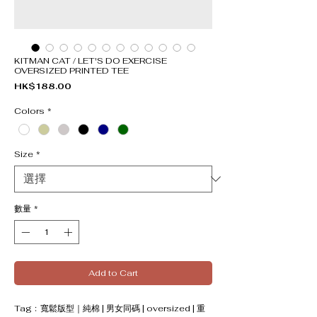
KITMAN CAT / LET'S DO EXERCISE
OVERSIZED PRINTED TEE
價格
HK$188.00
Colors
*
Size
*
數量
*
Add to Cart
Tag﹕寬鬆版型｜純棉 | 男女同碼 | oversized | 重