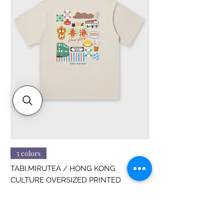
5 colors
TABI.MIRUTEA / HONG KONG
CULTURE OVERSIZED PRINTED
價格
HK$188.00