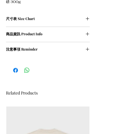
磅 300g
尺寸表 Size Chart
XS碼﹕衣長 69 cm | 胸寬 54 cm | 肩寬 54cm
商品資訊 Product Info
S碼﹕衣長 71 cm | 胸寬 56 cm | 肩寬 55 cm
M碼﹕衣長 73 cm | 胸寬 58 cm | 肩寬 57 cm
① 100％ cotton / 300g
L碼﹕衣長 75 cm | 胸寬 60 cm | 肩寬 58 cm
注意事項 Reminder
② oversized
XL碼﹕衣長 77 cm | 胸寬 62 cm | 肩寬 60 cm
建議身高 ：
① 請清洗時把衣物翻轉
Size XS : <165cm
② 請勿乾衣, 否則會造成尺寸縮細
Size S : 170cm
Size M : 175cm
Size L : 180cm
Size XL : 185cm
Related Products