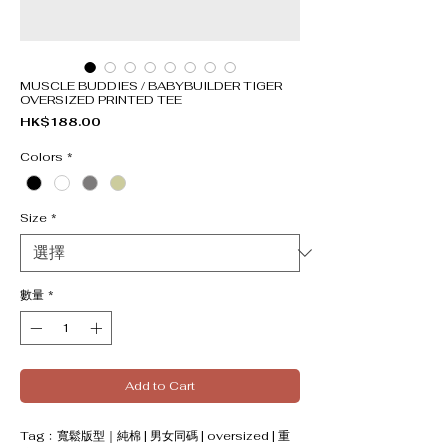
MUSCLE BUDDIES / BABYBUILDER TIGER
OVERSIZED PRINTED TEE
價格
HK$188.00
Colors
*
Size
*
數量
*
Add to Cart
Tag﹕寬鬆版型｜純棉 | 男女同碼 | oversized | 重