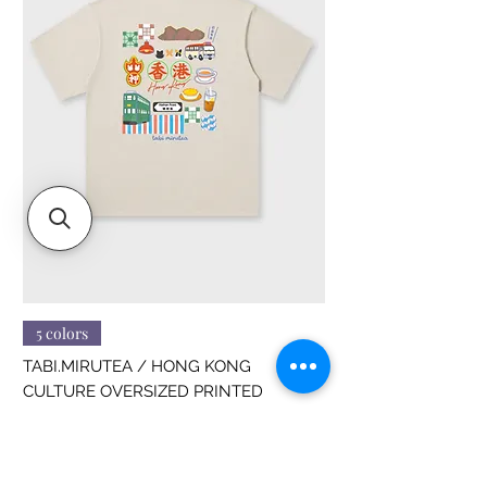
5 colors
TABI.MIRUTEA / HONG KONG
CULTURE OVERSIZED PRINTED
價格
HK$188.00