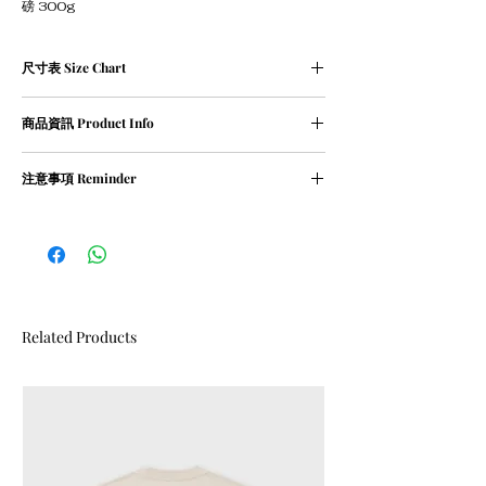
磅 300g
尺寸表 Size Chart
XS碼﹕衣長 69 cm | 胸寬 54 cm | 肩寬 54cm
商品資訊 Product Info
S碼﹕衣長 71 cm | 胸寬 56 cm | 肩寬 55 cm
M碼﹕衣長 73 cm | 胸寬 58 cm | 肩寬 57 cm
① 100％ cotton / 300g
L碼﹕衣長 75 cm | 胸寬 60 cm | 肩寬 58 cm
注意事項 Reminder
② oversized
XL碼﹕衣長 77 cm | 胸寬 62 cm | 肩寬 60 cm
建議身高 ：
① 請清洗時把衣物翻轉
Size XS : <165cm
② 請勿乾衣, 否則會造成尺寸縮細
Size S : 170cm
Size M : 175cm
Size L : 180cm
Size XL : 185cm
Related Products