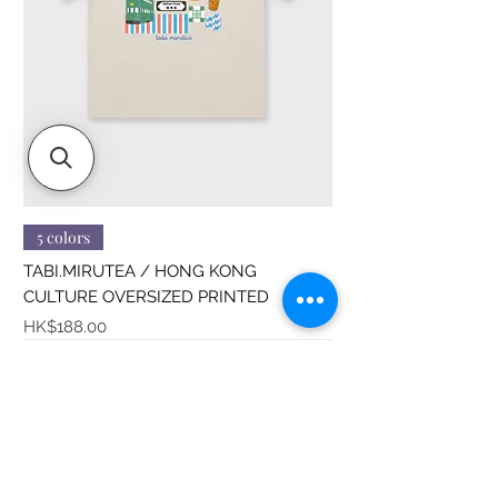
5 colors
TABI.MIRUTEA / HONG KONG
CULTURE OVERSIZED PRINTED
價格
HK$188.00
Sitemap
About us