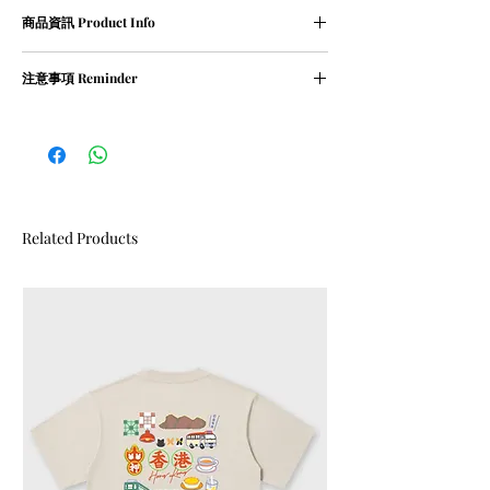
尺寸表 (人手量度,約1-2cm誤差屬正常範圍)
商品資訊 Product Info
XS碼﹕衣長 68 cm | 胸寬 55 cm
S碼﹕衣長 71 cm | 胸寬 57 cm
① 100％ cotton / 210g
M碼﹕衣長 73 cm | 胸寬 59 cm
注意事項 Reminder
② oversized
L碼﹕衣長 76 cm | 胸寬 62 cm
XL碼﹕衣長 78 cm | 胸寬 64 cm
① 請清洗時把衣物翻轉
② 請勿乾衣, 否則會造成尺寸縮細
Related Products