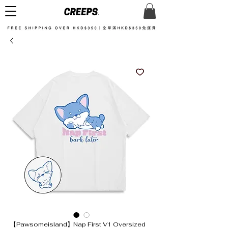
【Pawsomeisland】Nap First V1 Oversized