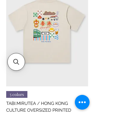
Size S : 170cm
Size M : 175cm
Size L : 180cm
Size XL : 185cm
5 colors
TABI.MIRUTEA / HONG KONG
CULTURE OVERSIZED PRINTED
價格
HK$188.00