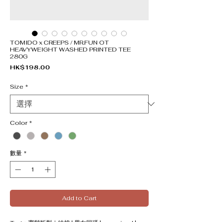
TOMIDO x CREEPS / MR.FUN OT
HEAVYWEIGHT WASHED PRINTED TEE
280G
價格
HK$198.00
Size
*
Color
*
數量
*
Add to Cart