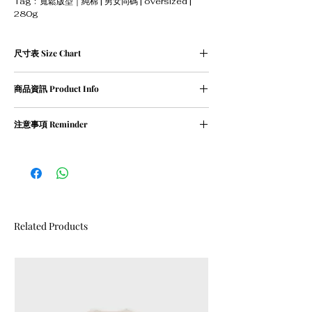
Tag﹕寬鬆版型｜純棉 | 男女同碼 | oversized |
280g
尺寸表 Size Chart
單位cm
商品資訊 Product Info
Size
Length 衣
Chest 胸
Shoulder 肩
長
寬
寬
① 100％ cotton / 280g
注意事項 Reminder
② oversized
XS
67
59
56
① 請清洗時把衣物翻轉
② 請勿乾衣, 否則會造成尺寸縮細
S
69
61
57.5
M
71
63
59
L
74
65
61.5
Related Products
XL
77
67
62
XXL
建議身高 ：
Size XS : <165cm