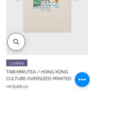
5 colors
TABI.MIRUTEA / HONG KONG
CULTURE OVERSIZED PRINTED
價格
HK$188.00
Sitemap
About us