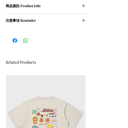
尺寸表 (人手量度,約1-2cm誤差屬正常範圍)
商品資訊 Product Info
XS碼﹕衣長 68 cm | 胸寬 55 cm
S碼﹕衣長 71 cm | 胸寬 57 cm
① 100％ cotton / 210g
M碼﹕衣長 73 cm | 胸寬 59 cm
注意事項 Reminder
② oversized
L碼﹕衣長 76 cm | 胸寬 62 cm
XL碼﹕衣長 78 cm | 胸寬 64 cm
① 請清洗時把衣物翻轉
② 請勿乾衣, 否則會造成尺寸縮細
Related Products