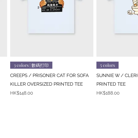
快速瀏覽
快
3 colors | 數碼打印
5 colors
CREEPS / PRISONER CAT FOR SOFA
SUNNIE W / CLER
KILLER OVERSIZED PRINTED TEE
PRINTED TEE
價格
價格
HK$148.00
HK$188.00