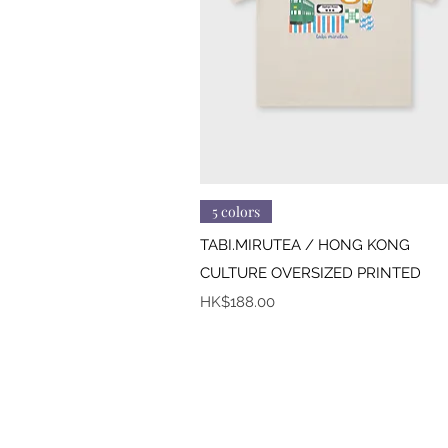
快速瀏覽
5 colors
TABI.MIRUTEA / HONG KONG
CULTURE OVERSIZED PRINTED
價格
HK$188.00