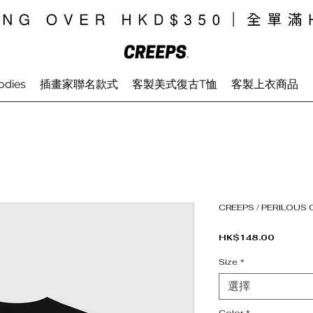
odies
插畫家聯名款式
客製美式復古T恤
客製上衣商品
CREEPS / PERILOUS 
價格
HK$148.00
Size
*
選擇