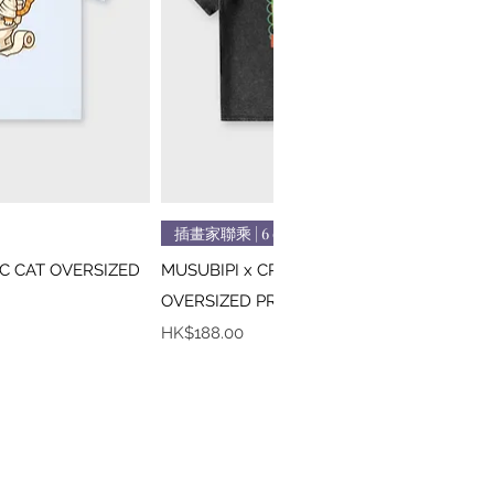
速瀏覽
快速瀏覽
插畫家聯乘 | 6 colors
IC CAT OVERSIZED
MUSUBIPI x CREEPS / MONA LISA
OVERSIZED PRINTED TEE
價格
HK$188.00