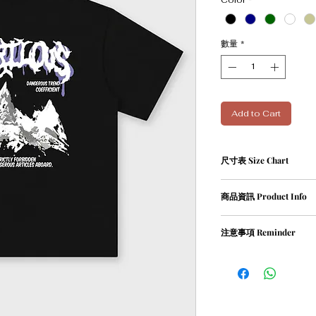
Color
*
數量
*
Add to Cart
尺寸表 Size Chart
尺寸表 (人手量度,約1-2
商品資訊 Product Info
XS碼﹕衣長 68 cm | 胸寬 
S碼﹕衣長 71 cm | 胸寬 5
① 100％ cotton / 210g
M碼﹕衣長 73 cm | 胸寬 
注意事項 Reminder
② oversized
L碼﹕衣長 76 cm | 胸寬 6
XL碼﹕衣長 78 cm | 胸寬 
① 請清洗時把衣物翻轉
② 請勿乾衣, 否則會造