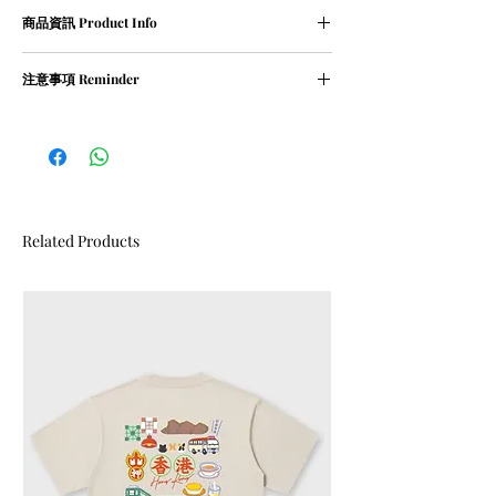
尺寸表 (人手量度,約1-2cm誤差屬正常範圍)
商品資訊 Product Info
XS碼﹕衣長 68 cm | 胸寬 55 cm
S碼﹕衣長 71 cm | 胸寬 57 cm
① 100％ cotton / 210g
M碼﹕衣長 73 cm | 胸寬 59 cm
注意事項 Reminder
② oversized
L碼﹕衣長 76 cm | 胸寬 62 cm
XL碼﹕衣長 78 cm | 胸寬 64 cm
① 請清洗時把衣物翻轉
② 請勿乾衣, 否則會造成尺寸縮細
Related Products