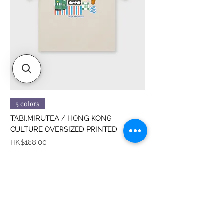
5 colors
TABI.MIRUTEA / HONG KONG
CULTURE OVERSIZED PRINTED
價格
HK$188.00
Sitemap
About us