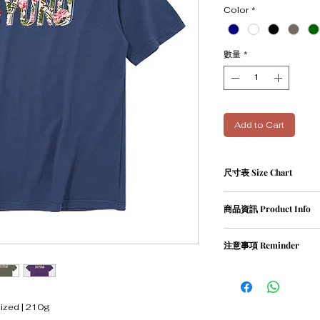
Color
*
數量
*
Add to Cart
尺寸表 Size Chart
尺寸表 (人手量度,約1-2
商品資訊 Product Info
XS碼﹕衣長 68 cm | 胸寬 
S碼﹕衣長 71 cm | 胸寬 5
① 100％ cotton / 210g
M碼﹕衣長 73 cm | 胸寬 
注意事項 Reminder
② oversized
L碼﹕衣長 76 cm | 胸寬 6
XL碼﹕衣長 78 cm | 胸寬 
① 請清洗時把衣物翻轉
② 請勿乾衣, 否則會造
ed | 210g