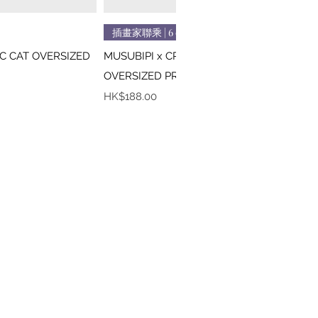
速瀏覽
快速瀏覽
插畫家聯乘 | 6 colors
IC CAT OVERSIZED
MUSUBIPI x CREEPS / MONA LISA
OVERSIZED PRINTED TEE
價格
HK$188.00