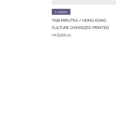
快速瀏覽
5 colors
TABI.MIRUTEA / HONG KONG
CULTURE OVERSIZED PRINTED
價格
HK$188.00