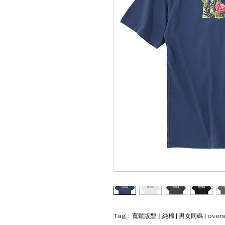
Tag﹕寬鬆版型｜純棉 | 男女同碼 | oversiz