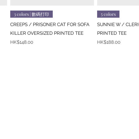
快速瀏覽
快
3 colors | 數碼打印
5 colors
CREEPS / PRISONER CAT FOR SOFA
SUNNIE W / CLER
KILLER OVERSIZED PRINTED TEE
PRINTED TEE
價格
價格
HK$148.00
HK$188.00