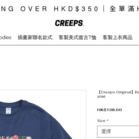
odies
插畫家聯名款式
客製美式復古T恤
客製上衣商品
【Creeps Original】Be
shirt
價格
HK$138.00
Size
*
選擇